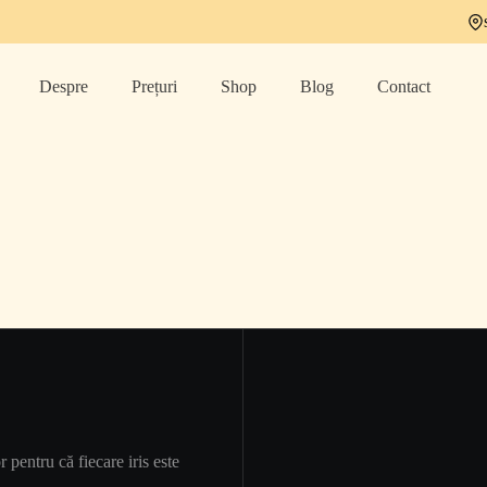
Despre
Prețuri
Shop
Blog
Contact
r pentru că fiecare iris este