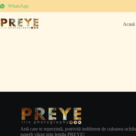
WhatsApp
Acasă
Artă care te reprezintă, potrivită indiferent de culoarea ochilo
superb văzut prin lentila PREYE!