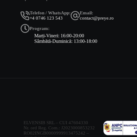
Telefon / WhatsApp:
Email:
+4 0746 123 543
contact@preye.ro
Program:
Marți-Vineri: 16:00-20:00
Sâmbătă-Duminică: 13:00-18:00
ELVENSIB SRL –
CUI 47604330
Nr. ord Reg. Com.: J2023000853232
RO02INGB0000999913475242 –