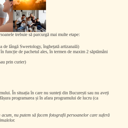
soanele trebuie să parcurgă mai multe etape:
rea de lângă Sweetology, înghețată artizanală)
, în funcție de pachetul ales, în termen de maxim 2 săptămâni
sau prin curier)
lui. În situația în care nu sunteți din București sau nu aveți
sfășura programarea și în afara programului de lucru (ca
m acum, nu putem să facem fotografii persoanelor care suferă
imalelor.