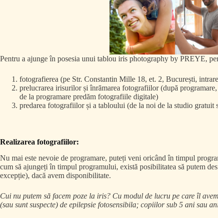
Pentru a ajunge în posesia unui tablou iris photography by PREYE, per
fotografierea (pe Str. Constantin Mille 18, et. 2, București, intra
prelucrarea irisurilor și înrămarea fotografiilor (după programare
de la programare predăm fotografiile digitale)
predarea fotografiilor și a tabloului (de la noi de la studio gratuit 
Realizarea fotografiilor:
Nu mai este nevoie de programare, puteți veni oricând în timpul programu
cum să ajungeți în timpul programului, există posibilitatea să putem de
excepție), dacă avem disponibilitate.
Cui nu putem să facem poze la iris? Cu modul de lucru pe care îl ave
(sau sunt suspecte) de epilepsie fotosensibila; copiilor sub 5 ani sau an