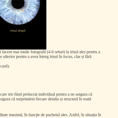
 să facem mai multe
fotografii (4-6 seturi) la irisul ales pentru a
 ulterior pentru a avea întreg irisul în focus, clar și fără
 card).
care iris fiind prelucrat individual pentru a ne asigura că
igura că surprindem fiecare detaliu și structură în toată
itate maximă, în funcție de pachetul ales. Astfel, în situația în