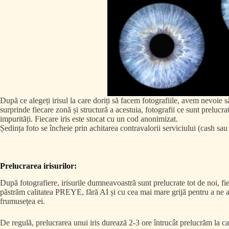
După ce alegeți irisul la care doriți să facem fotografiile, avem nevoie
surprinde fiecare zonă și structură a acestuia, fotografii ce sunt prelucrate
impurități. Fiecare iris este stocat cu un cod anonimizat.
Ședința foto se încheie prin achitarea contravalorii serviciului (cash sau
Prelucrarea irisurilor:
După fotografiere, irisurile dumneavoastră sunt prelucrate tot de noi, fie
păstrăm calitatea PREYE, fără AI și cu cea mai mare grijă pentru a ne as
frumusețea ei.
De regulă, prelucrarea unui iris durează 2-3 ore întrucât prelucrăm la cal