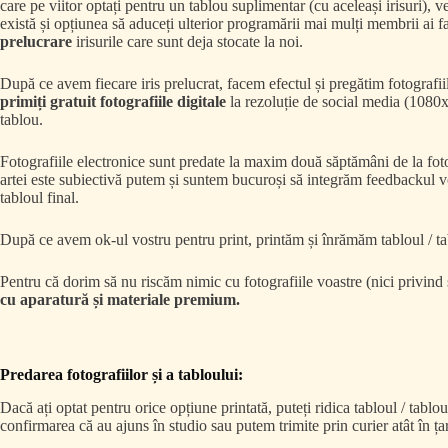
care pe viitor optați pentru un tablou suplimentar (cu aceleași irisuri), v
există și opțiunea să aduceți ulterior programării mai mulți membrii ai f
prelucrare
irisurile care sunt deja stocate la noi.
După ce avem fiecare iris prelucrat, facem efectul și pregătim fotografiil
primiți gratuit fotografiile digitale
la rezoluție de social media (1080x1
tablou.
Fotografiile electronice sunt predate la maxim două săptămâni de la foto
artei este subiectivă putem și suntem bucuroși să integrăm feedbackul vo
tabloul final.
După ce avem ok-ul vostru pentru print, printăm și înrămăm tabloul / ta
Pentru că dorim să nu riscăm nimic cu fotografiile voastre (nici privind s
cu aparatură și materiale premium.
Predarea fotografiilor și a tabloului:
Dacă ați optat pentru orice opțiune printată, puteți ridica tabloul / tablou
confirmarea că au ajuns în studio sau putem trimite prin curier atât în țară