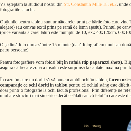
Vă așteptăm la studioul nostru din
Str. Constantin Mille 18, et.2
, unde d
fotografiile la ochi.
Opțiunile pentru tablou sunt următoarele: print pe hârtie foto care vine
alegere) sau canvas textil prins pe ramă de lemn (șasiu). Printul pe canv
(orice variantă a cărei laturi este multiplu de 10, ex.: 40x120cm, 60x
O ședință foto durează între 15 minute (dacă fotografiem unul sau două ir
patru persoane).
Pentru fotografiere vom folosi
bliț în rafală (tip paparazzi shots)
. Bli
asigura că fiecare zonă a irisului este surprinsă la calitate maximă pri
În cazul în care nu doriți să vă punem ambii ochi în tablou,
facem oricu
comparație ce ochi doriți în tablou
pentru că ochiul stâng este diferit 
doar printr-o fotografie la ochi făcută profesional. Prin diferențe ne refe
unul are structuri mai simetrice decât celălalt sau că felul în care este dis