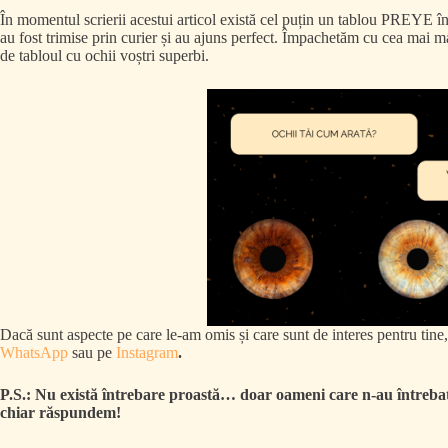
În momentul scrierii acestui articol există cel puțin un tablou PREYE 
au fost trimise prin curier și au ajuns perfect. Împachetăm cu cea mai m
de tabloul cu ochii voștri superbi.
Dacă sunt aspecte pe care le-am omis și care sunt de interes pentru tine, 
WhatsApp
sau pe
Instagram
.
P.S.: Nu există întrebare proastă… doar oameni care n-au întrebat 
chiar răspundem!