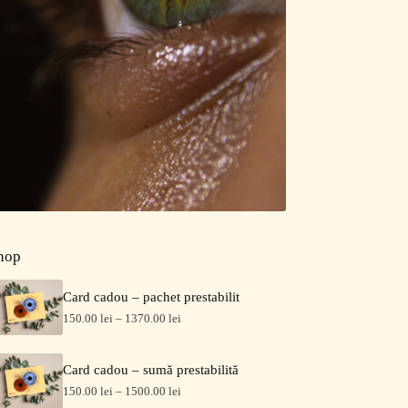
hop
Card cadou – pachet prestabilit
150.00
lei
–
1370.00
lei
Card cadou – sumă prestabilită
150.00
lei
–
1500.00
lei