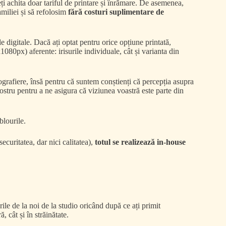
eți achita doar tariful de printare și înrămare. De asemenea,
amiliei și să refolosim
fără costuri suplimentare de
e digitale. Dacă ați optat pentru orice opțiune printată,
080px) aferente: irisurile individuale, cât și varianta din
grafiere, însă pentru că suntem conștienți că percepția asupra
stru pentru a ne asigura că viziunea voastră este parte din
blourile.
ecuritatea, dar nici calitatea),
totul se realizează in-house
rile de la noi de la studio oricând după ce ați primit
, cât și în străinătate.