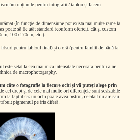
iscutăm opțiunile pentru fotografii / tablou și facem
 înrămat (în funcție de dimensiune pot exista mai multe rame la
as poate să fie atât standard (conform ofertei), cât și custom
100cm, 100x170cm, etc.).
isuri pentru tabloul final) și o oră (pentru familii de până la
țul este setat la cea mai mică intensitate necesară pentru a ne
n tehnica de macrophotography.
m câte o fotografie la fiecare ochi și vă puteți alege prin
de cel drept și de cele mai multe ori diferențele sunt sesizabile
rim la faptul că: un ochi poate avea pistrui, celălalt nu are sau
tribuit pigmentul pe iris diferă.